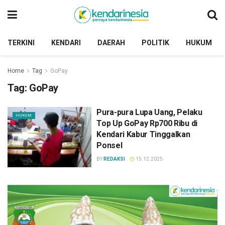
TERKINI
KENDARI
DAERAH
POLITIK
HUKUM
Home
Tag
GoPay
Tag:
GoPay
Pura-pura Lupa Uang, Pelaku
HUKUM
Top Up GoPay Rp700 Ribu di
Kendari Kabur Tinggalkan
Ponsel
BY
REDAKSI
15.12.2025