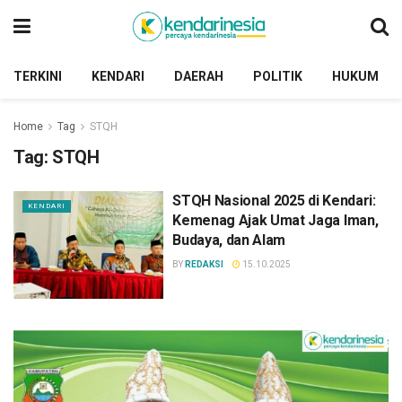
TERKINI
KENDARI
DAERAH
POLITIK
HUKUM
Home
Tag
STQH
Tag:
STQH
STQH Nasional 2025 di Kendari:
KENDARI
Kemenag Ajak Umat Jaga Iman,
Budaya, dan Alam
BY
REDAKSI
15.10.2025