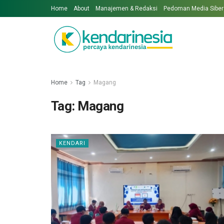
Home
About
Manajemen & Redaksi
Pedoman Media Siber
Home
Tag
Magang
Tag:
Magang
KENDARI