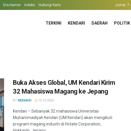
Disclaimer
Indeks
Hubungi Kami
Jumat, 7 
TERKINI
KENDARI
DAERAH
POLITIK
Buka Akses Global, UM Kendari Kirim
32 Mahasiswa Magang ke Jepang
BY
REDAKSI
15.10.2025
Kendari – Sebanyak 32 mahasiswa Universitas
Muhammadiyah Kendari (UM Kendari) akan mengikuti
program magang industri di Hotate Corporation,
Hokkaido, Jepang. ...