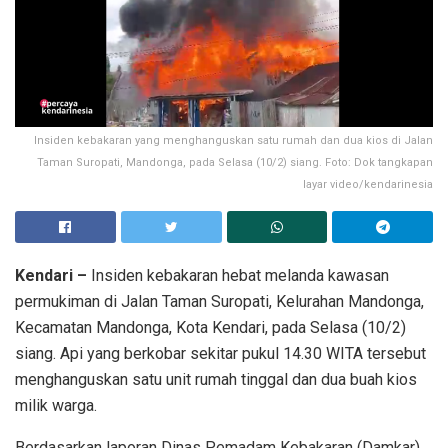
Insiden kebakaran yang menghanguskan satu rumah dan dua kios di Jalan
Taman Suropati, Mandonga, pada Selasa (10/2) siang. Foto: Dok tangkapan
layar video/kendarinesia
Kendari –
Insiden kebakaran hebat melanda kawasan
permukiman di Jalan Taman Suropati, Kelurahan Mandonga,
Kecamatan Mandonga, Kota Kendari, pada Selasa (10/2)
siang. Api yang berkobar sekitar pukul 14.30 WITA tersebut
menghanguskan satu unit rumah tinggal dan dua buah kios
milik warga.
Berdasarkan laporan Dinas Pemadam Kebakaran (Damkar)