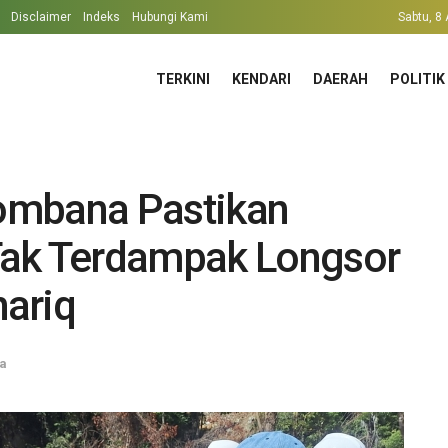
Disclaimer
Indeks
Hubungi Kami
Sabtu, 8
TERKINI
KENDARI
DAERAH
POLITIK
ombana Pastikan
Tak Terdampak Longsor
ariq
ta