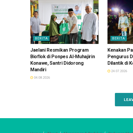
BERITA
BERITA
Jaelani Resmikan Program
Kenakan Pak
Bioflok di Ponpes Al-Muhajirin
Pengurus D
Konawe, Santri Didorong
Dilantik di 
Mandiri
24.07.2026
04.08.2026
LEA